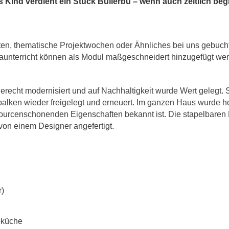
 Kind verdient ein Stück Bullerbü – wenn auch zeitlich beg
ten, thematische Projektwochen oder Ähnliches bei uns gebuc
aunterricht können als Modul maßgeschneidert hinzugefügt wer
echt modernisiert und auf Nachhaltigkeit wurde Wert gelegt. S
ken wieder freigelegt und erneuert. Im ganzen Haus wurde ho
ssourcenschonenden Eigenschaften bekannt ist. Die stapelbaren
on einem Designer angefertigt.
r)
eküche