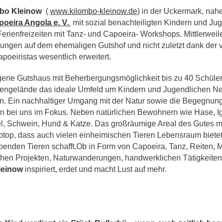
bo Kleinow
(
www.kilombo-kleinow.de
) in der Uckermark, nah
poeira Angola e. V.
mit sozial benachteiligten Kindern und Jug
Ferienfreizeiten mit Tanz- und Capoeira- Workshops. Mittlerwei
ungen auf dem ehemaligen Gutshof und nicht zuletzt dank der v
poeiristas wesentlich erweitert.
ene Gutshaus mit Beherbergungsmöglichkeit bis zu 40 Schüler 
ngelände das ideale Umfeld um Kindern und Jugendlichen Neu
. Ein nachhaltiger Umgang mit der Natur sowie die Begegnung
en bei uns im Fokus. Neben natürlichen Bewohnern wie Hase, Ig
el, Schwein, Hund & Katze. Das großräumige Areal des Gutes m
otop, dass auch vielen einheimischen Tieren Lebensraum bietet
benden Tieren schafft.Ob in Form von Capoeira, Tanz, Reiten, M
hen Projekten, Naturwanderungen, handwerklichen Tätigkeiten o
leinow
inspiriert, erdet und macht Lust auf mehr.